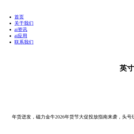
首页
关于我们
ai资讯
ai应用
联系我们
英寸
年货迸发，磁力金牛2026年货节大促投放指南来袭，头号玩家开运