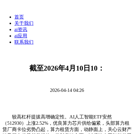
首页
关于我们
ai资讯
ai应用
联系我们
截至2026年4月10日10：
2026-04-14 04:26
较高杠杆提拔高增确定性。AI人工智能ETF安然
（512930）上涨2.52%，优良算力芯片供给偏紧，头部算力租
赁厂商卡位劣势凸起，算力租赁方面，动静面上，关心云财产