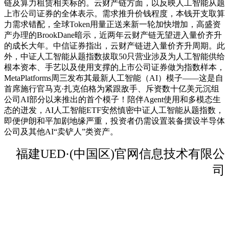
链及算力租赁相关标的。云财产链方面，以反映人工智能从题
上市公司证券的全体表示。需求推升价钱程度，本钱开支取算
力需求错配，全球Token用量正送来新一轮加快增加，高盛资
产办理的BrookDane暗示，近两年云财产链无望进入量价齐升
的成长大年。中信证券指出，云财产链进入量价齐升周期。此
外，中证人工智能从题指数拔取50只营业涉及为人工智能供给
根本资本、手艺以及使用支撑的上市公司证券做为指数样本，
MetaPlatforms周三发布其最新人工智能（AI）模子——这是自
首席施行官马克·扎克伯格为紧跟敌手、斥资数十亿美元沉组
公司AI部分以来推出的首个模子！陪伴Agent使用和多模态生
态的迸发，AI人工智能ETF安然慎密中证人工智能从题指数，
即便伊朗和平加剧地缘严重，投资者仍需设置装备摆设半导体
公司及其他AI“卖铲人”类资产。
福建UED·(中国区)官网信息技术有限公
司